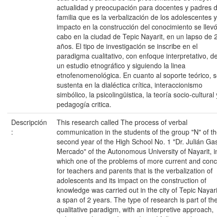
actualidad y preocupación para docentes y padres 
familia que es la verbalización de los adolescentes 
impacto en la construcción del conocimiento se llev
cabo en la ciudad de Tepic Nayarit, en un lapso de 
años. El tipo de investigación se inscribe en el
paradigma cualitativo, con enfoque interpretativo, d
un estudio etnográfico y siguiendo la linea
etnofenomenológica. En cuanto al soporte teórico, 
sustenta en la dialéctica crítica, interaccionismo
simbólico, la psicolingüistica, la teoría socio-cultural 
pedagogía critica.
Descripción
This research called The process of verbal
:
communication in the students of the group "N" of t
second year of the High School No. 1 "Dr. Julián G
Mercado" of the Autonomous University of Nayarit, i
which one of the problems of more current and con
for teachers and parents that is the verbalization of
adolescents and its impact on the construction of
knowledge was carried out in the city of Tepic Nayarit
a span of 2 years. The type of research is part of th
qualitative paradigm, with an interpretive approach,