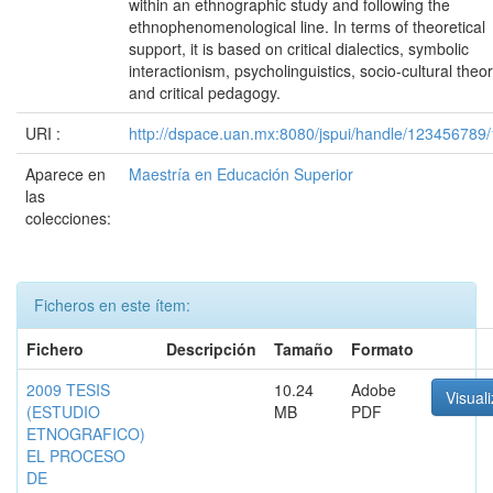
within an ethnographic study and following the
ethnophenomenological line. In terms of theoretical
support, it is based on critical dialectics, symbolic
interactionism, psycholinguistics, socio-cultural theo
and critical pedagogy.
URI :
http://dspace.uan.mx:8080/jspui/handle/123456789
Aparece en
Maestría en Educación Superior
las
colecciones:
Ficheros en este ítem:
Fichero
Descripción
Tamaño
Formato
2009 TESIS
10.24
Adobe
Visuali
(ESTUDIO
MB
PDF
ETNOGRAFICO)
EL PROCESO
DE