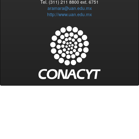
Tel. (311) 211 8800 ext. 6751
aramara@uan.edu.mx
http://www.uan.edu.mx