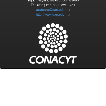
Tel. (311) 211 8800 ext. 6751
aramara@uan.edu.mx
http://www.uan.edu.mx