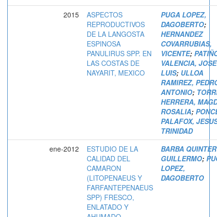
2015
ASPECTOS
PUGA LOPEZ,
REPRODUCTIVOS
DAGOBERTO
;
DE LA LANGOSTA
HERNANDEZ
ESPINOSA
COVARRUBIAS,
PANULIRUS SPP. EN
VICENTE
;
PATIÑ
LAS COSTAS DE
VALENCIA, JOSE
NAYARIT, MEXICO
LUIS
;
ULLOA
RAMIREZ, PEDR
ANTONIO
;
TORR
HERRERA, MAG
ROSALIA
;
PONC
PALAFOX, JESU
TRINIDAD
ene-2012
ESTUDIO DE LA
BARBA QUINTER
CALIDAD DEL
GUILLERMO
;
PU
CAMARON
LOPEZ,
(LITOPENAEUS Y
DAGOBERTO
FARFANTEPENAEUS
SPP) FRESCO,
ENLATADO Y
AHUMADO