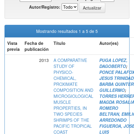
Autor/Registro:
Mostrando resultados 1 a 5 de 5
Vista
Fecha de
Título
Autor(es)
previa
publicación
2013
A COMPARATIVE
PUGA LOPEZ,
STUDY OF
DAGOBERTO
;
PHYSICO-
PONCE PALAFOX
CHEMICAL,
JESUS TRINIDAD
PROXIMATE
BARBA QUINTER
COMPOSITION AND
GUILLERMO
;
MICROGIOLOGICAL
TORRES HERRE
MUSCLE
MAGDA ROSALI
PROPERTIES, IN
ROMERO
TWO SPECIES
BELTRAN, EMILI
SHRIMPS OF THE
ARREDONDO
PACIFIC TROPICAL
FIGUEROA, JOS
COAST
LUIS