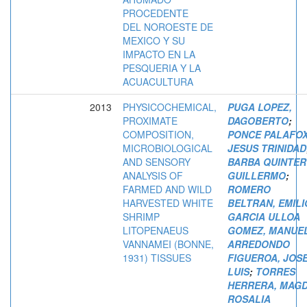
PROCEDENTE
DEL NOROESTE DE
MEXICO Y SU
IMPACTO EN LA
PESQUERIA Y LA
ACUACULTURA
2013
PHYSICOCHEMICAL,
PUGA LOPEZ,
PROXIMATE
DAGOBERTO
;
COMPOSITION,
PONCE PALAFOX
MICROBIOLOGICAL
JESUS TRINIDAD
AND SENSORY
BARBA QUINTER
ANALYSIS OF
GUILLERMO
;
FARMED AND WILD
ROMERO
HARVESTED WHITE
BELTRAN, EMILI
SHRIMP
GARCIA ULLOA
LITOPENAEUS
GOMEZ, MANUE
VANNAMEI (BONNE,
ARREDONDO
1931) TISSUES
FIGUEROA, JOS
LUIS
;
TORRES
HERRERA, MAG
ROSALIA