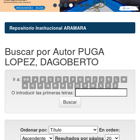
Repositorio Institucional ARAMARA
Buscar por Autor PUGA
LOPEZ, DAGOBERTO
Ir a:
0-9
A
B
C
D
E
F
G
H
I
J
K
L
M
N
O
P
Q
R
S
T
U
V
W
X
Y
Z
O introducir las primeras letras:
Ordenar por:
En orden:
Resultados por página